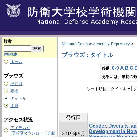
検索
National Defense Academy Repository
>
ブラウズ : タイトル
詳細検索
ホーム
0-9
A
B
C
移動:
ブラウズ
あるいは、最初の数
発行日
ソート項目:
ソ
著者
タイトル
主題
発行日
アクセス状況
Gender, Diversity, an
アイテム別
Development in Norw
高頻度ダウンロード文献
2019年5月
Seminar on Socio-cu