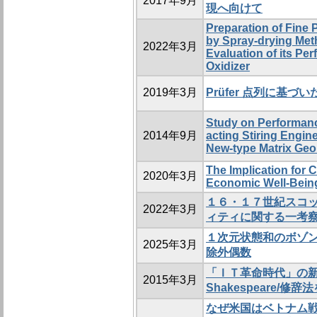
2017年9月
現へ向けて
Preparation of Fine
by Spray-drying Met
2022年3月
Evaluation of its Pe
Oxidizer
2019年3月
Prüfer 点列に基
Study on Performanc
2014年9月
acting Stiring Engin
New-type Matrix Geo
The Implication for 
2020年3月
Economic Well-Being
１６・１７世紀スコ
2022年3月
ィティに関する一考察 －
１次元状態和のボゾ
2025年3月
除外偶数
「ＩＴ革命時代」の
2015年3月
Shakespeare/
なぜ米国はベトナム