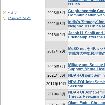
Issues
Graph-theoretic Cod
ヘルプ
2023年3月
Communication with
DSpaceについて
India's 'Strategy' for
2021年3月
Neighbours,China a
Jacob H. Schiff and
2016年9月
Friendship after th
MeSO-net を用
2017年9月
東地方の中規模地震
Military and Society 
2020年3月
Support, Mental Heal
2021年3月
NDA-FOI joint Semin
NDA‐FOI Joint Semin
2017年10月
Security
NDA‐FOI Joint Semin
2019年3月
Threats Reexamined
Olami-Feder-Ch