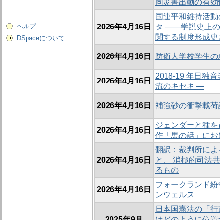
同災害出動の有効
国連平和維持活動
ヘルプ
2026年4月16日
タ ――学説史上
関する制度形成史
DSpaceについて
2026年4月16日
防衛大学校学生の
2018-19 年日
2026年4月16日
流のキセキ ―
2026年4月16日
補強砂の衝撃載荷
ジェンダーと種を
2026年4月16日
作「馬の話」にお
翻訳：裁判所によ
2026年4月16日
と、 消極的司法
るもの
フォークランド紛
2026年4月16日
ンウェルス
日本国憲法の「行
2025年9月
はどのように位置