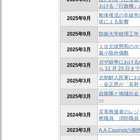
おける『行政権』
船体後流の非線形
2025年9月
状による影響
2025年9月
防衛大学校理工学
１次元状態和のボ
2025年3月
最小除外偶数
ガザ紛争における仲介
2025年3月
ら 11 月 23 
北朝鮮人民軍にお
2025年3月
－金正恩が「名射
自衛隊と地域社会
2025年3月
―
災害救援者のレジ
2024年3月
察職員、消防職員
2023年3月
A.A.Courno