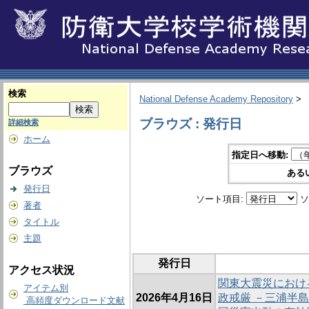
検索
National Defense Academy Repository
>
ブラウズ : 発行日
詳細検索
ホーム
指定日へ移動:
ブラウズ
ある
発行日
ソート項目:
ソ
著者
タイトル
主題
発行日
アクセス状況
関東大震災におけ
アイテム別
2026年4月16日
政戒厳 －三浦半
高頻度ダウンロード文献