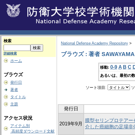
検索
National Defense Academy Repository
>
ブラウズ : 著者 SAWAYAMA, 
詳細検索
ホーム
0-9
A
B
C
移動:
ブラウズ
あるいは、最初の数
発行日
ソート項目:
ソ
著者
タイトル
主題
発行日
アクセス状況
膜型セリンプロテアーゼM
2019年9月
アイテム別
介した癌細胞の足場非
高頻度ダウンロード文献