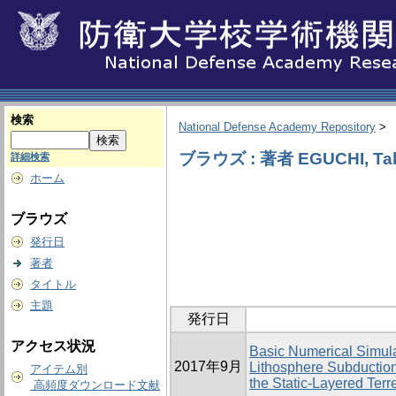
検索
National Defense Academy Repository
>
ブラウズ : 著者 EGUCHI, Ta
詳細検索
ホーム
ブラウズ
発行日
著者
タイトル
主題
発行日
アクセス状況
Basic Numerical Simula
2017年9月
Lithosphere Subduction
アイテム別
the Static-Layered Terre
高頻度ダウンロード文献