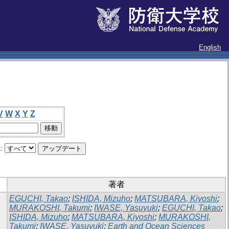
English
V
W
X
Y
Z
:
著者
EGUCHI, Takao
;
ISHIDA, Mizuho
;
MATSUBARA, Kiyoshi
;
MURAKOSHI, Takumi
;
IWASE, Yasuyuki
;
EGUCHI, Takao
;
ISHIDA, Mizuho
;
MATSUBARA, Kiyoshi
;
MURAKOSHI,
Takumi
;
IWASE, Yasuyuki
;
Earth and Ocean Sciences