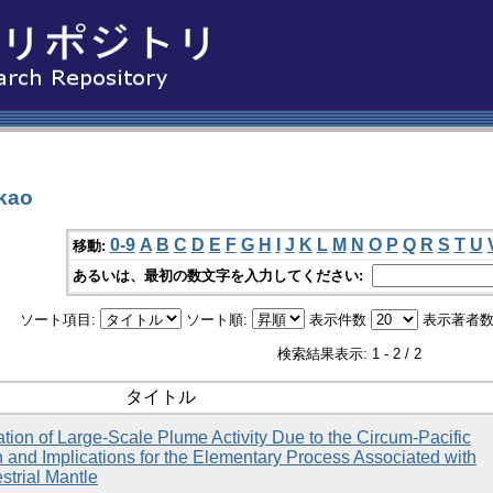
kao
0-9
A
B
C
D
E
F
G
H
I
J
K
L
M
N
O
P
Q
R
S
T
U
移動:
あるいは、最初の数文字を入力してください:
ソート項目:
ソート順:
表示件数
表示著者数
検索結果表示: 1 - 2 / 2
タイトル
tion of Large-Scale Plume Activity Due to the Circum-Pacific
 and Implications for the Elementary Process Associated with
strial Mantle