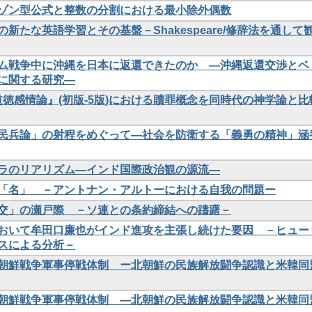
ゾン型公式と整数の分割における最小除外偶数
新たな英語学習とその基盤－Shakespeare/修辞法を通して
ム戦争中に沖縄を日本に返還できたのか ―沖縄返還交渉とベ
に関する研究―
道徳感情論』(初版-5版)における贖罪概念を同時代の神学論と比
民兵論」の射程をめぐって―社会を防衛する「義勇の精神」涵
ラのリアリズム―インド国際政治観の源流―
「名」 －アントナン・アルトーにおける自我の問題ー
交」の瀬戸際 －ソ連との条約締結への躊躇－
おいて牟田口廉也がインド進攻を主張し続けた要因 －ヒュー
スによる分析－
朝鮮戦争軍事停戦体制 ー北朝鮮の民族解放闘争認識と米韓同
朝鮮戦争軍事停戦体制 ―北朝鮮の民族解放闘争認識と米韓同