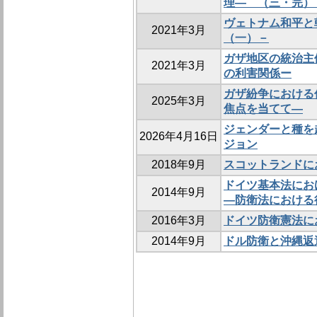
理― （三・完
ヴェトナム和平と
2021年3月
（一）－
ガザ地区の統治主
2021年3月
の利害関係ー
ガザ紛争における仲介
2025年3月
焦点を当てて―
ジェンダーと種を
2026年4月16日
ジョン
2018年9月
スコットランドにお
ドイツ基本法におけ
2014年9月
―防衛法における
2016年3月
ドイツ防衛憲法に
2014年9月
ドル防衛と沖縄返還