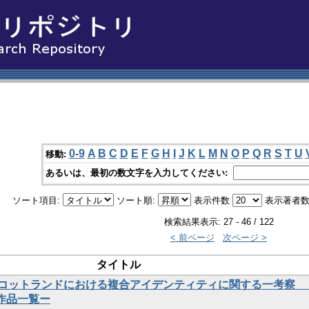
0-9
A
B
C
D
E
F
G
H
I
J
K
L
M
N
O
P
Q
R
S
T
U
移動:
あるいは、最初の数文字を入力してください:
ソート項目:
ソート順:
表示件数
表示著者数
検索結果表示: 27 - 46 / 122
< 前ページ
次ページ >
タイトル
コットランドにおける複合アイデンティティに関する一考察 
nus作品一覧ー