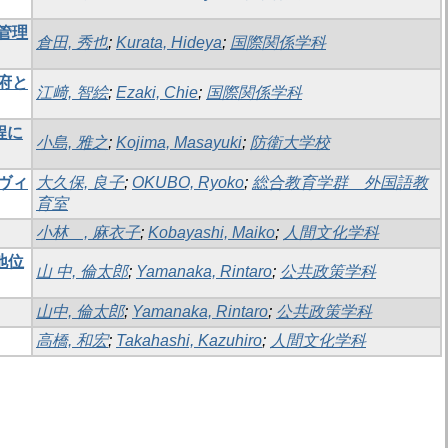
管理
倉田, 秀也
;
Kurata, Hideya
;
国際関係学科
府と
江﨑, 智絵
;
Ezaki, Chie
;
国際関係学科
程に
小島, 雅之
;
Kojima, Masayuki
;
防衛大学校
ヴィ
大久保, 良子
;
OKUBO, Ryoko
;
総合教育学群 外国語教
育室
小林 , 麻衣子
;
Kobayashi, Maiko
;
人間文化学科
地位
山 中, 倫太郎
;
Yamanaka, Rintaro
;
公共政策学科
山中, 倫太郎
;
Yamanaka, Rintaro
;
公共政策学科
高橋, 和宏
;
Takahashi, Kazuhiro
;
人間文化学科