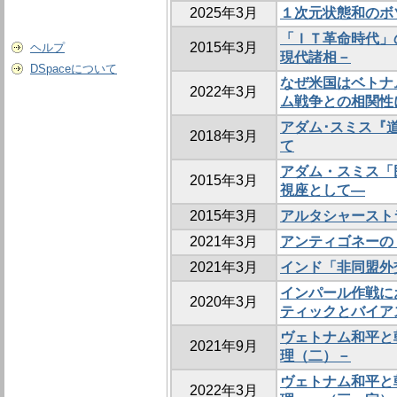
2025年3月
１次元状態和のボ
「ＩＴ革命時代」の
2015年3月
ヘルプ
現代諸相－
DSpaceについて
なぜ米国はベトナ
2022年3月
ム戦争との相関性
アダム･スミス『
2018年3月
て
アダム・スミス「
2015年3月
視座として―
2015年3月
アルタシャースト
2021年3月
アンティゴネーの
2021年3月
インド「非同盟外
インパール作戦に
2020年3月
ティックとバイア
ヴェトナム和平と
2021年9月
理（二）－
ヴェトナム和平と
2022年3月