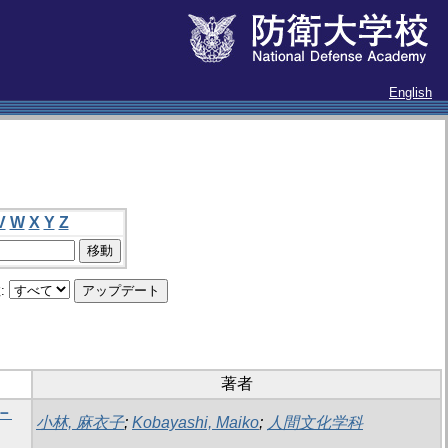
English
V
W
X
Y
Z
:
著者
－
小林, 麻衣子
;
Kobayashi, Maiko
;
人間文化学科