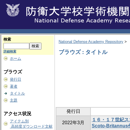
検索
National Defense Academy Repository
>
ブラウズ : タイトル
詳細検索
ホーム
ブラウズ
発行日
著者
タイトル
主題
発行日
アクセス状況
１６・１７世紀ス
アイテム別
2022年3月
Scoto-Britan
高頻度ダウンロード文献