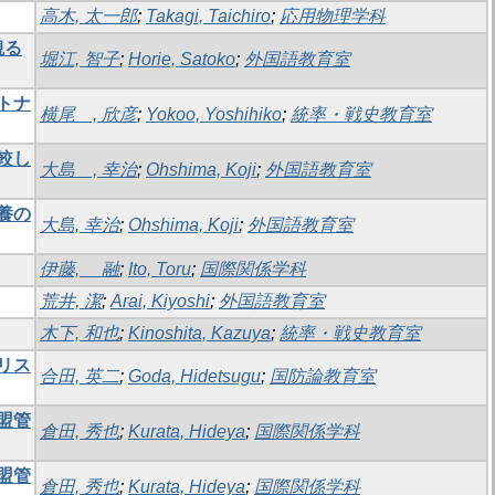
高木, 太一郎
;
Takagi, Taichiro
;
応用物理学科
観る
堀江, 智子
;
Horie, Satoko
;
外国語教育室
トナ
横尾 , 欣彦
;
Yokoo, Yoshihiko
;
統率・戦史教育室
較し
大島 , 幸治
;
Ohshima, Koji
;
外国語教育室
養の
大島, 幸治
;
Ohshima, Koji
;
外国語教育室
伊藤, 融
;
Ito, Toru
;
国際関係学科
荒井, 潔
;
Arai, Kiyoshi
;
外国語教育室
木下, 和也
;
Kinoshita, Kazuya
;
統率・戦史教育室
リス
合田, 英二
;
Goda, Hidetsugu
;
国防論教育室
盟管
倉田, 秀也
;
Kurata, Hideya
;
国際関係学科
盟管
倉田, 秀也
;
Kurata, Hideya
;
国際関係学科