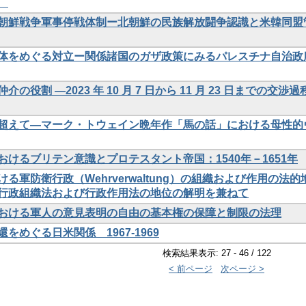
）
朝鮮戦争軍事停戦体制ー北朝鮮の民族解放闘争認識と米韓同盟
体をめぐる対立ー関係諸国のガザ政策にみるパレスチナ自治政
の役割 ―2023 年 10 月 7 日から 11 月 23 日までの交渉過
超えて―マーク・トウェイン晩年作「馬の話」における母性的
けるブリテン意識とプロテスタント帝国：1540年－1651年
る軍防衛行政（Wehrverwaltung）の組織および作用の法的
行政組織法および行政作用法の地位の解明を兼ねて
おける軍人の意見表明の自由の基本権の保障と制限の法理
をめぐる日米関係 1967-1969
検索結果表示: 27 - 46 / 122
< 前ページ
次ページ >