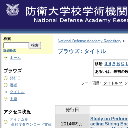
検索
National Defense Academy Repository
>
ブラウズ : タイトル
詳細検索
ホーム
0-9
A
B
C
移動:
ブラウズ
あるいは、最初の数
発行日
ソート項目:
ソ
著者
タイトル
主題
発行日
アクセス状況
Study on Perform
アイテム別
2014年9月
acting Stiring En
高頻度ダウンロード文献