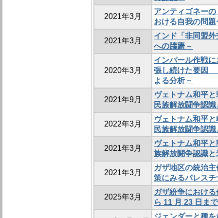
アンティゴネーの
2021年3月
おける自我の問題
インド「非同盟外
2021年3月
への躊躇－
インパール作戦に
2020年3月
張し続けた要因 
よる分析－
ヴェトナム和平と
2021年9月
民族解放闘争認識
ヴェトナム和平と
2022年3月
民族解放闘争認
ヴェトナム和平と
2021年3月
族解放闘争認識と
ガザ地区の統治主
2021年3月
策にみるパレスチ
ガザ紛争における仲介
2025年3月
ら 11 月 23 
ジェンダーと種を