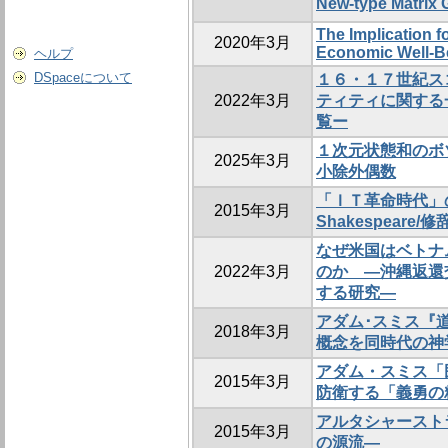
New-type Matrix 
The Implication f
2020年3月
Economic Well-Be
ヘルプ
DSpaceについて
１６・１７世紀ス
2022年3月
ティティに関する一考
覧ー
１次元状態和のボ
2025年3月
小除外偶数
「ＩＴ革命時代」
2015年3月
Shakespear
なぜ米国はベトナ
2022年3月
のか ―沖縄返還
する研究―
アダム･スミス『道
2018年3月
概念を同時代の神
アダム・スミス「
2015年3月
防衛する「義勇の
アルタシャースト
2015年3月
の源流―