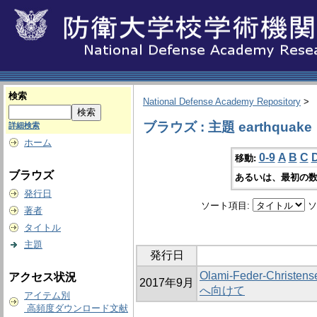
検索
National Defense Academy Repository
>
ブラウズ : 主題 earthquake
詳細検索
ホーム
0-9
A
B
C
移動:
ブラウズ
あるいは、最初の数
発行日
ソート項目:
ソ
著者
タイトル
主題
発行日
Olami-Feder-Chr
アクセス状況
2017年9月
へ向けて
アイテム別
高頻度ダウンロード文献