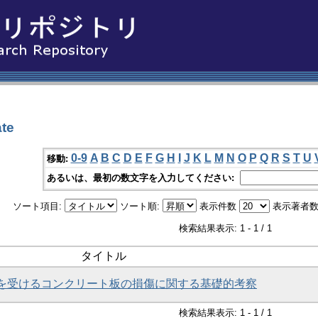
te
0-9
A
B
C
D
E
F
G
H
I
J
K
L
M
N
O
P
Q
R
S
T
U
移動:
あるいは、最初の数文字を入力してください:
ソート項目:
ソート順:
表示件数
表示著者数
検索結果表示: 1 - 1 / 1
タイトル
を受けるコンクリート板の損傷に関する基礎的考察
検索結果表示: 1 - 1 / 1