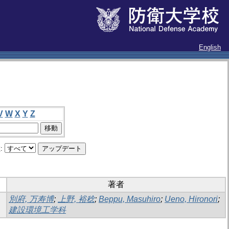
English
V
W
X
Y
Z
:
著者
別府, 万寿博
;
上野, 裕稔
;
Beppu, Masuhiro
;
Ueno, Hironori
;
建設環境工学科