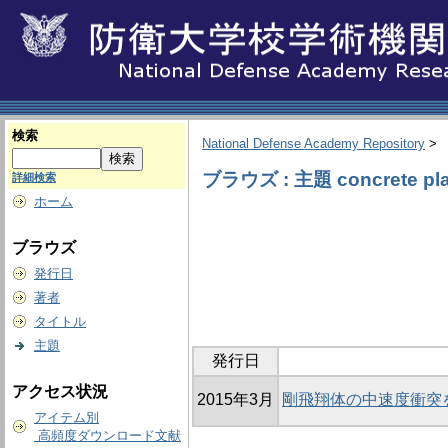
検索
National Defense Academy Repository
>
ブラウズ : 主題 concrete pla
詳細検索
ホーム
ブラウズ
発行日
著者
タイトル
主題
発行日
アクセス状況
2015年3月
剛飛翔体の中速度衝突
アイテム別
高頻度ダウンロード文献