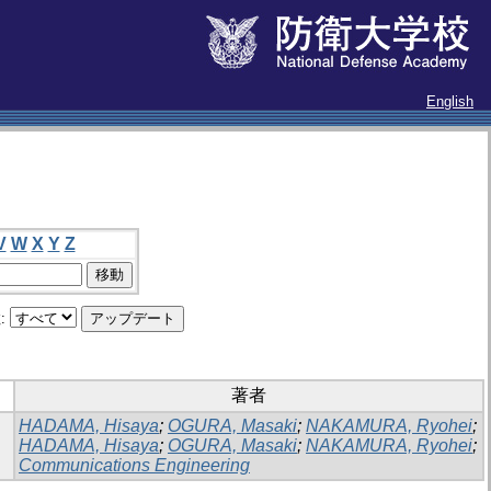
English
V
W
X
Y
Z
:
著者
HADAMA, Hisaya
;
OGURA, Masaki
;
NAKAMURA, Ryohei
;
HADAMA, Hisaya
;
OGURA, Masaki
;
NAKAMURA, Ryohei
;
Communications Engineering