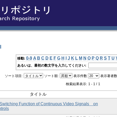
l
0-9
A
B
C
D
E
F
G
H
I
J
K
L
M
N
O
P
Q
R
S
T
U
移動:
あるいは、最初の数文字を入力してください:
ソート項目:
ソート順:
表示件数
表示著者数
検索結果表示: 1 - 1 / 1
タイトル
t Switching Function of Continuous Video Signals on
trols