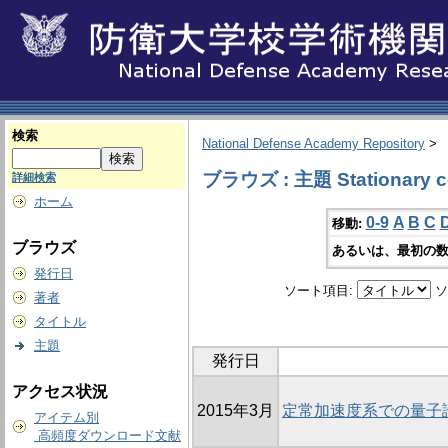
検索
National Defense Academy Repository
>
ブラウズ : 主題 Stationary co
詳細検索
ホーム
0-9
A
B
C
移動:
ブラウズ
あるいは、最初の数
発行日
ソート項目:
ソ
著者
タイトル
主題
発行日
アクセス状況
2015年3月
定常加速度系での量子
アイテム別
高頻度ダウンロード文献