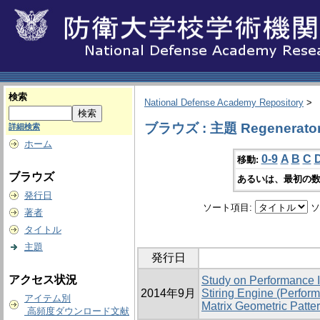
検索
National Defense Academy Repository
>
ブラウズ : 主題 Regenerato
詳細検索
ホーム
0-9
A
B
C
移動:
ブラウズ
あるいは、最初の数
発行日
ソート項目:
ソ
著者
タイトル
主題
発行日
アクセス状況
Study on Performance 
2014年9月
Stiring Engine (Perfor
アイテム別
Matrix Geometric Patter
高頻度ダウンロード文献