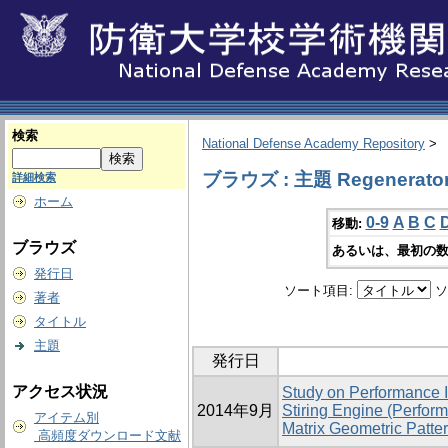
検索
National Defense Academy Repository
>
ブラウズ : 主題 Regenerato
詳細検索
ホーム
0-9
A
B
C
移動:
ブラウズ
あるいは、最初の数
発行日
ソート項目:
ソ
著者
タイトル
主題
発行日
アクセス状況
Study on Performance 
2014年9月
Stiring Engine (Perfor
アイテム別
Matrix Geometric Patter
高頻度ダウンロード文献