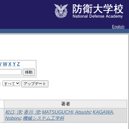
English
V
W
X
Y
Z
:
著者
松口, 淳
;
香川, 澄
;
MATSUGUCHI, Atsushi
;
KAGAWA,
Noboru
;
機械システム工学科