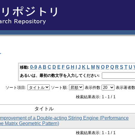
r
0-9
A
B
C
D
E
F
G
H
I
J
K
L
M
N
O
P
Q
R
S
T
U
移動:
あるいは、最初の数文字を入力してください:
ソート項目:
ソート順:
表示件数
表示著者数
検索結果表示: 1 - 1 / 1
タイトル
mprovement of a Double-acting Stiring Engine (Performance
pe Matrix Geometric Pattern)
検索結果表示: 1 - 1 / 1