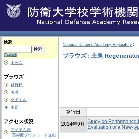
検索
National Defense Academy Repository
>
ブラウズ : 主題 Regenerato
詳細検索
ホーム
ブラウズ
発行日
著者
タイトル
主題
発行日
アクセス状況
Study on Performance I
2014年9月
Evaluation of a New-ty
アイテム別
高頻度ダウンロード文献