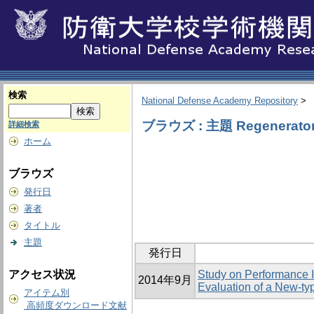
検索
National Defense Academy Repository
>
ブラウズ : 主題 Regenerato
詳細検索
ホーム
ブラウズ
発行日
著者
タイトル
主題
発行日
アクセス状況
Study on Performance I
2014年9月
Evaluation of a New-ty
アイテム別
高頻度ダウンロード文献