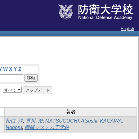
English
V
W
X
Y
Z
:
著者
松口, 淳
;
香川, 澄
;
MATSUGUCHI, Atsushi
;
KAGAWA,
Noboru
;
機械システム工学科