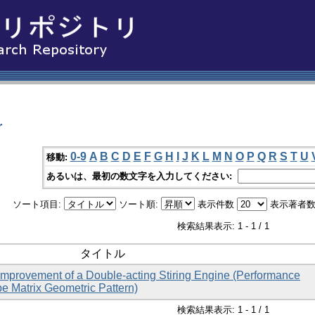
r
0-9
A
B
C
D
E
F
G
H
I
J
K
L
M
N
O
P
Q
R
S
T
U
移動:
あるいは、最初の数文字を入力してください:
ソート項目:
ソート順:
表示件数
表示著者数
検索結果表示: 1 - 1 / 1
タイトル
mprovement of a Double-acting Stiring Engine (Performance
pe Matrix Geometric Pattern)
検索結果表示: 1 - 1 / 1