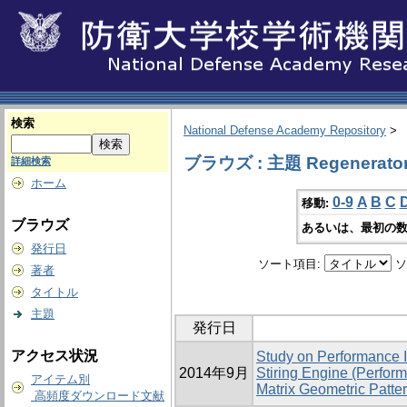
検索
National Defense Academy Repository
>
ブラウズ : 主題 Regenerato
詳細検索
ホーム
0-9
A
B
C
移動:
ブラウズ
あるいは、最初の数
発行日
ソート項目:
ソ
著者
タイトル
主題
発行日
アクセス状況
Study on Performance 
2014年9月
Stiring Engine (Perfor
アイテム別
Matrix Geometric Patter
高頻度ダウンロード文献