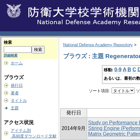
検索
National Defense Academy Repository
>
ブラウズ : 主題 Regenerato
詳細検索
ホーム
0-9
A
B
C
移動:
ブラウズ
あるいは、最初の数
発行日
ソート項目:
ソ
著者
タイトル
主題
発行日
アクセス状況
Study on Performance 
2014年9月
Stiring Engine (Perfor
アイテム別
Matrix Geometric Patter
高頻度ダウンロード文献