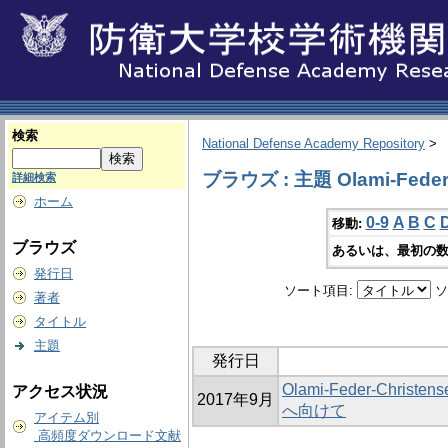
検索
National Defense Academy Repository
>
ブラウズ : 主題 Olami-Feder-
詳細検索
ホーム
0-9
A
B
C
移動:
ブラウズ
あるいは、最初の数
発行日
ソート項目:
ソ
著者
タイトル
主題
発行日
Olami-Feder-Chr
アクセス状況
2017年9月
へ向けて
アイテム別
高頻度ダウンロード文献