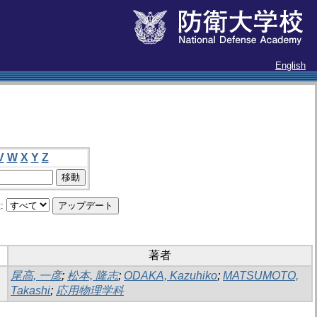
English
V
W
X
Y
Z
:
著者
尾高, 一彦
;
松本, 隆志
;
ODAKA, Kazuhiko
;
MATSUMOTO,
Takashi
;
応用物理学科