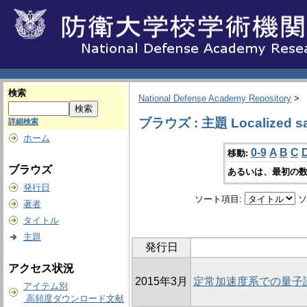
検索
National Defense Academy Repository
>
ブラウズ : 主題 Localized sa
詳細検索
ホーム
0-9
A
B
C
移動:
ブラウズ
あるいは、最初の数
発行日
ソート項目:
ソ
著者
タイトル
主題
発行日
アクセス状況
2015年3月
定常加速度系での量子
アイテム別
高頻度ダウンロード文献