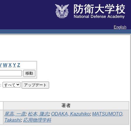
English
V
W
X
Y
Z
:
著者
尾高, 一彦
;
松本, 隆志
;
ODAKA, Kazuhiko
;
MATSUMOTO,
Takashi
;
応用物理学科