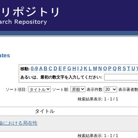
tes
0-9
A
B
C
D
E
F
G
H
I
J
K
L
M
N
O
P
Q
R
S
T
U
移動:
あるいは、最初の数文字を入力してください:
ソート項目:
ソート順:
表示件数
表示著者数
検索結果表示: 1 - 1 / 1
タイトル
論における局在性
検索結果表示: 1 - 1 / 1