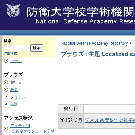
検索
National Defense Academy Repository
>
ブラウズ : 主題 Localized sa
詳細検索
ホーム
ブラウズ
発行日
著者
タイトル
主題
発行日
アクセス状況
2015年3月
定常加速度系での量子
アイテム別
高頻度ダウンロード文献