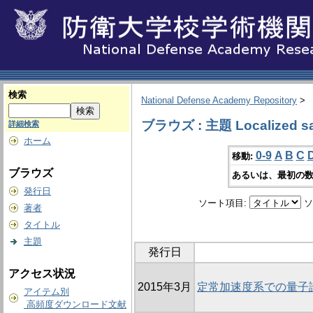
検索
National Defense Academy Repository
>
ブラウズ : 主題 Localized sa
詳細検索
ホーム
0-9
A
B
C
移動:
ブラウズ
あるいは、最初の数
発行日
ソート項目:
ソ
著者
タイトル
主題
発行日
アクセス状況
2015年3月
定常加速度系での量子
アイテム別
高頻度ダウンロード文献