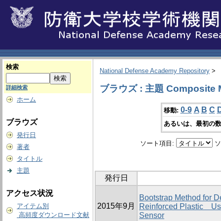
検索
National Defense Academy Repository
>
ブラウズ : 主題 Composite Ma
詳細検索
ホーム
0-9
A
B
C
移動:
ブラウズ
あるいは、最初の数
発行日
ソート項目:
ソ
著者
タイトル
主題
発行日
アクセス状況
Bootstrap Method for D
2015年9月
アイテム別
Reinforced Plastic Us
高頻度ダウンロード文献
Sensor