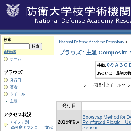
検索
National Defense Academy Repository
>
ブラウズ : 主題 Composite Ma
詳細検索
ホーム
0-9
A
B
C
移動:
ブラウズ
あるいは、最初の数
発行日
ソート項目:
ソ
著者
タイトル
主題
発行日
アクセス状況
Bootstrap Method for D
2015年9月
アイテム別
Reinforced Plastic Us
高頻度ダウンロード文献
Sensor