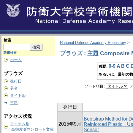
検索
National Defense Academy Repository
>
ブラウズ : 主題 Composite Ma
詳細検索
ホーム
0-9
A
B
C
移動:
ブラウズ
あるいは、最初の数
発行日
ソート項目:
ソ
著者
タイトル
主題
発行日
アクセス状況
Bootstrap Method for D
2015年9月
アイテム別
Reinforced Plastic Us
高頻度ダウンロード文献
Sensor