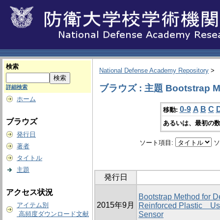
検索
National Defense Academy Repository
>
ブラウズ : 主題 Bootstrap M
詳細検索
ホーム
0-9
A
B
C
移動:
ブラウズ
あるいは、最初の数
発行日
ソート項目:
ソ
著者
タイトル
主題
発行日
アクセス状況
Bootstrap Method for D
2015年9月
アイテム別
Reinforced Plastic Us
高頻度ダウンロード文献
Sensor