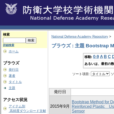
検索
National Defense Academy Repository
>
ブラウズ : 主題 Bootstrap M
詳細検索
ホーム
0-9
A
B
C
移動:
ブラウズ
あるいは、最初の数
発行日
ソート項目:
ソ
著者
タイトル
主題
発行日
アクセス状況
Bootstrap Method for D
2015年9月
アイテム別
Reinforced Plastic Us
高頻度ダウンロード文献
Sensor