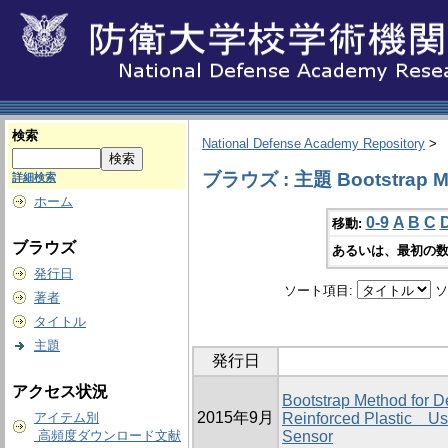
検索
National Defense Academy Repository
>
ブラウズ : 主題 Bootstrap M
詳細検索
ホーム
0-9
A
B
C
移動:
ブラウズ
あるいは、最初の数
発行日
ソート項目:
ソ
著者
タイトル
主題
発行日
アクセス状況
Bootstrap Method for D
2015年9月
アイテム別
Reinforced Plastic Us
高頻度ダウンロード文献
Sensor