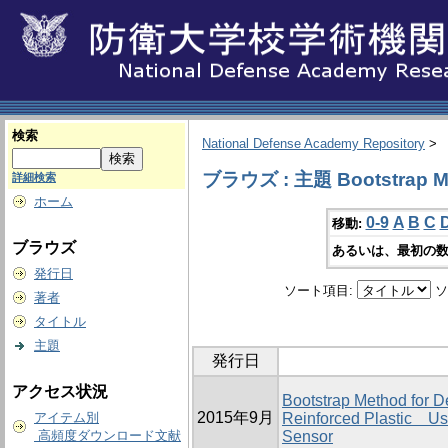
検索
National Defense Academy Repository
>
ブラウズ : 主題 Bootstrap M
詳細検索
ホーム
0-9
A
B
C
移動:
ブラウズ
あるいは、最初の数
発行日
ソート項目:
ソ
著者
タイトル
主題
発行日
アクセス状況
Bootstrap Method for D
2015年9月
アイテム別
Reinforced Plastic Us
高頻度ダウンロード文献
Sensor