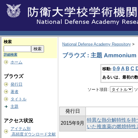
検索
National Defense Academy Repository
>
ブラウズ : 主題 Ammonium pe
詳細検索
ホーム
0-9
A
B
C
移動:
ブラウズ
あるいは、最初の数
発行日
ソート項目:
ソ
著者
タイトル
主題
発行日
特異な熱分解特性を持
アクセス状況
2015年9月
いた推進薬の燃焼特性
アイテム別
高頻度ダウンロード文献