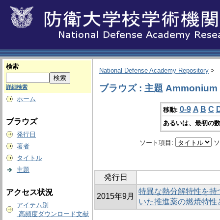
検索
National Defense Academy Repository
>
ブラウズ : 主題 Ammonium pe
詳細検索
ホーム
0-9
A
B
C
移動:
ブラウズ
あるいは、最初の数
発行日
ソート項目:
ソ
著者
タイトル
主題
発行日
特異な熱分解特性を持
アクセス状況
2015年9月
いた推進薬の燃焼特性
アイテム別
高頻度ダウンロード文献