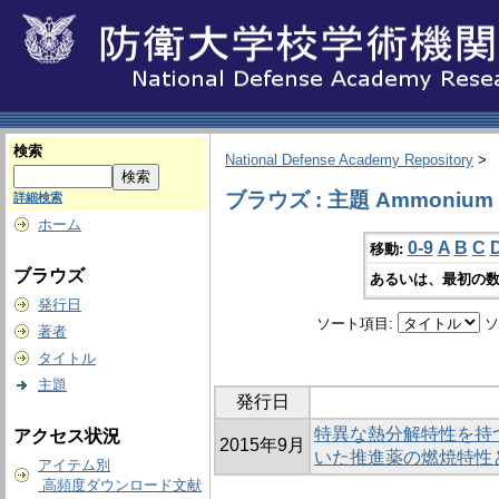
検索
National Defense Academy Repository
>
ブラウズ : 主題 Ammonium pe
詳細検索
ホーム
0-9
A
B
C
移動:
ブラウズ
あるいは、最初の数
発行日
ソート項目:
ソ
著者
タイトル
主題
発行日
特異な熱分解特性を持
アクセス状況
2015年9月
いた推進薬の燃焼特性
アイテム別
高頻度ダウンロード文献