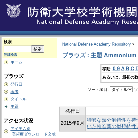
検索
National Defense Academy Repository
>
ブラウズ : 主題 Ammonium pe
詳細検索
ホーム
0-9
A
B
C
移動:
ブラウズ
あるいは、最初の数
発行日
ソート項目:
ソ
著者
タイトル
主題
発行日
特異な熱分解特性を持
アクセス状況
2015年9月
いた推進薬の燃焼特性
アイテム別
高頻度ダウンロード文献