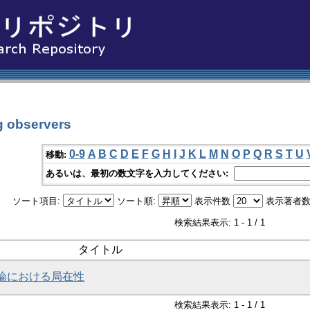
 observers
0-9
A
B
C
D
E
F
G
H
I
J
K
L
M
N
O
P
Q
R
S
T
U
移動:
あるいは、最初の数文字を入力してください:
ソート項目:
ソート順:
表示件数
表示著者数
検索結果表示: 1 - 1 / 1
タイトル
論における局在性
検索結果表示: 1 - 1 / 1