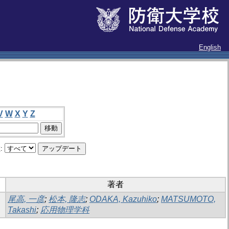
English
V
W
X
Y
Z
:
著者
尾高, 一彦
;
松本, 隆志
;
ODAKA, Kazuhiko
;
MATSUMOTO,
Takashi
;
応用物理学科