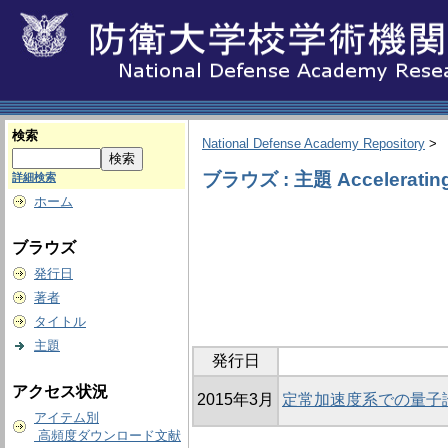
検索
National Defense Academy Repository
>
ブラウズ : 主題 Accelerating
詳細検索
ホーム
ブラウズ
発行日
著者
タイトル
主題
発行日
アクセス状況
2015年3月
定常加速度系での量子
アイテム別
高頻度ダウンロード文献