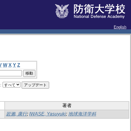
English
V
W
X
Y
Z
:
著者
岩瀨, 康行
;
IWASE, Yasuyuki
;
地球海洋学科