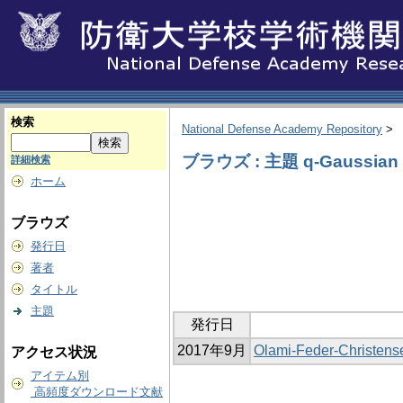
検索
National Defense Academy Repository
>
ブラウズ : 主題 q-Gaussian di
詳細検索
ホーム
ブラウズ
発行日
著者
タイトル
主題
発行日
2017年9月
Olami-Feder-Ch
アクセス状況
アイテム別
高頻度ダウンロード文献