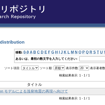
stribution
0-9
A
B
C
D
E
F
G
H
I
J
K
L
M
N
O
P
Q
R
S
T
U
移動:
あるいは、最初の数文字を入力してください:
ソート項目:
ソート順:
表示件数
表示著者数
検索結果表示: 1 - 1 / 1
タイトル
ristensen モデルによる浅発地震の再現へ向けて
検索結果表示: 1 - 1 / 1