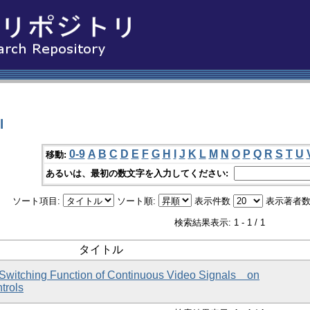
l
0-9
A
B
C
D
E
F
G
H
I
J
K
L
M
N
O
P
Q
R
S
T
U
移動:
あるいは、最初の数文字を入力してください:
ソート項目:
ソート順:
表示件数
表示著者数
検索結果表示: 1 - 1 / 1
タイトル
t Switching Function of Continuous Video Signals on
trols