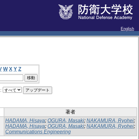
English
V
W
X
Y
Z
:
著者
HADAMA, Hisaya
;
OGURA, Masaki
;
NAKAMURA, Ryohei
;
HADAMA, Hisaya
;
OGURA, Masaki
;
NAKAMURA, Ryohei
;
Communications Engineering