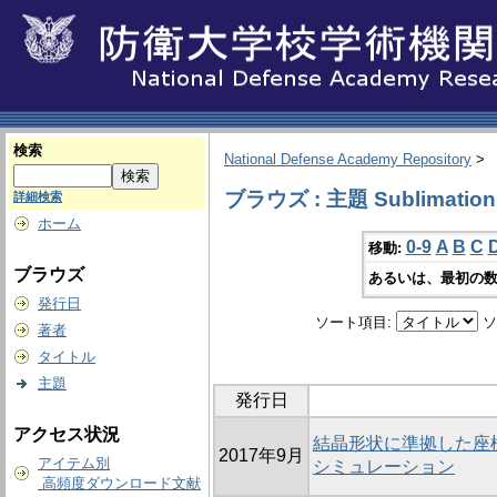
検索
National Defense Academy Repository
>
ブラウズ : 主題 Sublimation
詳細検索
ホーム
0-9
A
B
C
移動:
ブラウズ
あるいは、最初の数
発行日
ソート項目:
ソ
著者
タイトル
主題
発行日
アクセス状況
結晶形状に準拠した座
2017年9月
アイテム別
シミュレーション
高頻度ダウンロード文献