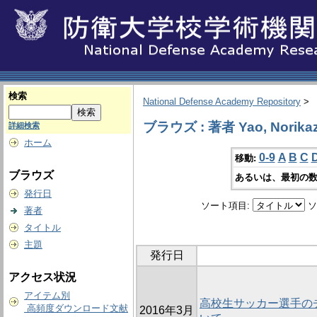
検索
National Defense Academy Repository
>
ブラウズ : 著者 Yao, Norika
詳細検索
ホーム
0-9
A
B
C
移動:
ブラウズ
あるいは、最初の数
発行日
ソート項目:
ソ
著者
タイトル
主題
発行日
アクセス状況
アイテム別
高校生サッカー選手の
高頻度ダウンロード文献
2016年3月