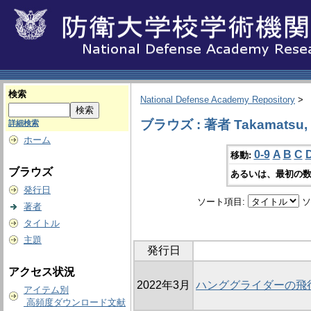
検索
National Defense Academy Repository
>
ブラウズ : 著者 Takamatsu, T
詳細検索
ホーム
0-9
A
B
C
移動:
ブラウズ
あるいは、最初の数
発行日
ソート項目:
ソ
著者
タイトル
主題
発行日
アクセス状況
2022年3月
ハンググライダーの飛
アイテム別
高頻度ダウンロード文献