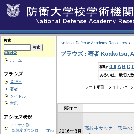
検索
National Defense Academy Repository
>
ブラウズ : 著者 Koakutsu, Ak
詳細検索
ホーム
0-9
A
B
C
移動:
ブラウズ
あるいは、最初の数
発行日
ソート項目:
ソ
著者
タイトル
主題
発行日
アクセス状況
アイテム別
高校生サッカー選手の
高頻度ダウンロード文献
2016年3月