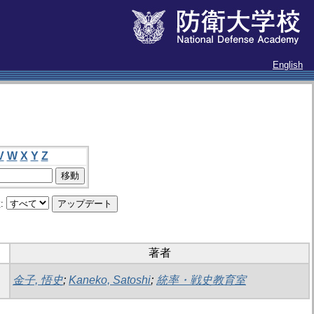
English
V
W
X
Y
Z
:
著者
金子, 悟史
;
Kaneko, Satoshi
;
統率・戦史教育室