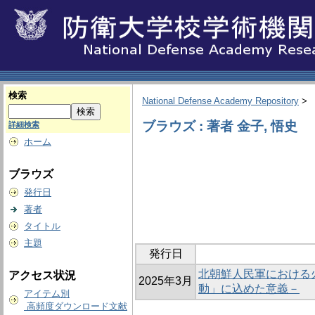
検索
National Defense Academy Repository
>
ブラウズ : 著者 金子, 悟史
詳細検索
ホーム
ブラウズ
発行日
著者
タイトル
主題
発行日
北朝鮮人民軍における
アクセス状況
2025年3月
動」に込めた意義－
アイテム別
高頻度ダウンロード文献