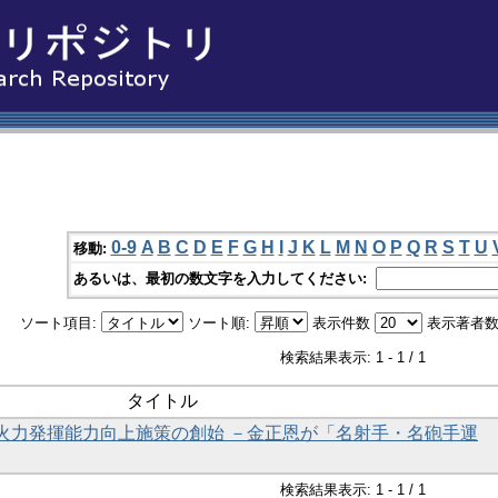
0-9
A
B
C
D
E
F
G
H
I
J
K
L
M
N
O
P
Q
R
S
T
U
移動:
あるいは、最初の数文字を入力してください:
ソート項目:
ソート順:
表示件数
表示著者数
検索結果表示: 1 - 1 / 1
タイトル
火力発揮能力向上施策の創始 －金正恩が「名射手・名砲手運
検索結果表示: 1 - 1 / 1