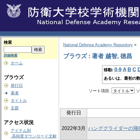
検索
National Defense Academy Repository
>
ブラウズ : 著者 越智, 徳昌
詳細検索
ホーム
0-9
A
B
C
移動:
ブラウズ
あるいは、最初の数
発行日
ソート項目:
ソ
著者
タイトル
主題
発行日
アクセス状況
2022年3月
ハンググライダーの飛
アイテム別
高頻度ダウンロード文献