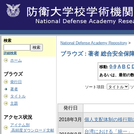
検索
National Defense Academy Repository
>
ブラウズ : 著者 総合安全保
詳細検索
ホーム
0-9
A
B
C
移動:
ブラウズ
あるいは、最初の数
発行日
ソート項目:
ソ
著者
タイトル
主題
発行日
アクセス状況
2018年3月
個人支配体制の移行期
アイテム別
高頻度ダウンロード文献
台湾における「統一」