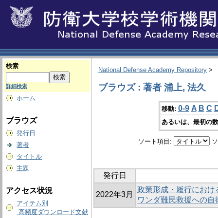
検索
National Defense Academy Repository
>
ブラウズ : 著者 浦上, 法久
詳細検索
ホーム
0-9
A
B
C
移動:
ブラウズ
あるいは、最初の数
発行日
ソート項目:
ソ
著者
タイトル
主題
発行日
政策形成・履行におけ
アクセス状況
2022年3月
ワンダ難民救援への自
アイテム別
高頻度ダウンロード文献