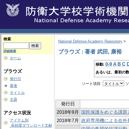
検索
National Defense Academy Repository
>
ブラウズ : 著者 武田, 康裕
詳細検索
ホーム
0-9
A
B
C
移動:
ブラウズ
あるいは、最初の数
発行日
ソート項目:
ソ
著者
タイトル
主題
発行日
2018年9月
国民保護をめぐる課題
アクセス状況
アイテム別
2018年7月
政府専用機による在外
高頻度ダウンロード文献
中国の集団的抗議行動