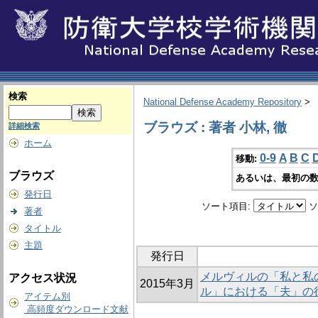
検索
National Defense Academy Repository
>
ブラウズ : 著者 小林, 徹
詳細検索
ホーム
0-9
A
B
C
移動:
ブラウズ
あるいは、最初の数
発行日
ソート項目:
ソ
著者
タイトル
主題
発行日
メルヴィルの「私と私
アクセス状況
2015年3月
ル」における「夫」の
アイテム別
高頻度ダウンロード文献