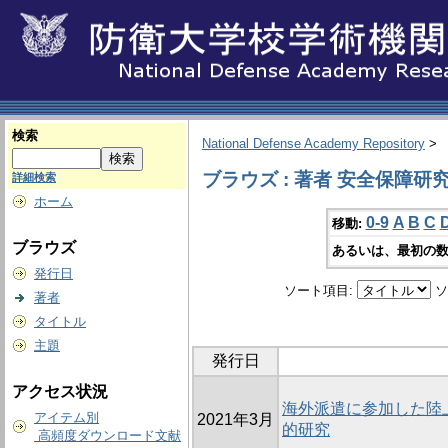
検索
National Defense Academy Repository
>
ブラウズ : 著者 安全保障研
詳細検索
ホーム
0-9
A
B
C
移動:
ブラウズ
あるいは、最初の数
発行日
ソート項目:
ソ
著者
タイトル
主題
発行日
アクセス状況
海外派遣に参加した陸
アイテム別
2021年3月
的研究
高頻度ダウンロード文献