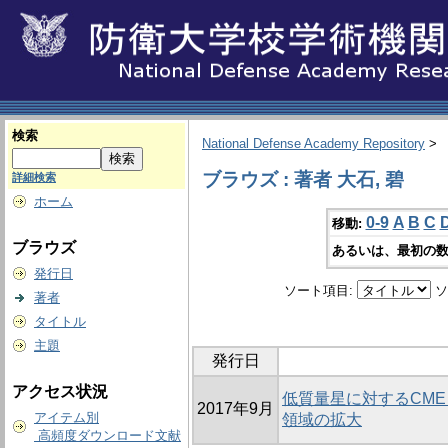
検索
National Defense Academy Repository
>
ブラウズ : 著者 大石, 碧
詳細検索
ホーム
0-9
A
B
C
移動:
ブラウズ
あるいは、最初の数
発行日
ソート項目:
ソ
著者
タイトル
主題
発行日
アクセス状況
低質量星に対するCME
2017年9月
アイテム別
領域の拡大
高頻度ダウンロード文献