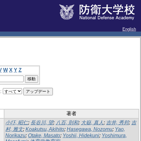
English
V
W
X
Y
Z
:
著者
小圷, 昭仁
;
長谷川, 望
;
八百, 則和
;
大嶽, 真人
;
吉井, 秀邦
;
吉
村, 雅文
;
Koakutsu, Akihito
;
Hasegawa, Nozomu
;
Yao,
Norikazu
;
Otake, Masato
;
Yoshii, Hidekuni
;
Yoshimura,