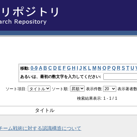
0-9
A
B
C
D
E
F
G
H
I
J
K
L
M
N
O
P
Q
R
S
T
U
移動:
あるいは、最初の数文字を入力してください:
ソート項目:
ソート順:
表示件数
表示著者数
検索結果表示: 1 - 1 / 1
タイトル
チーム戦術に対する認識構造について