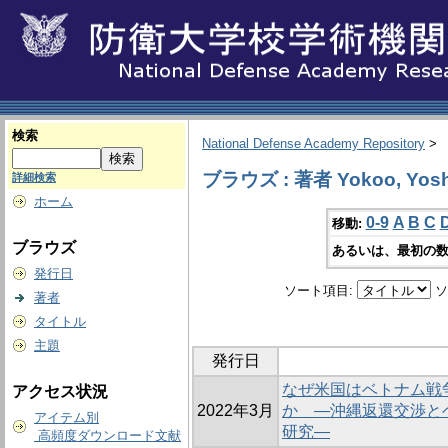
検索
National Defense Academy Repository
>
ブラウズ : 著者 Yokoo, Yosh
詳細検索
ホーム
0-9
A
B
C
移動:
ブラウズ
あるいは、最初の数
発行日
ソート項目:
ソ
著者
タイトル
主題
発行日
なぜ米国はベトナム戦
アクセス状況
2022年3月
か ―沖縄返還交渉と
アイテム別
研究―
高頻度ダウンロード文献