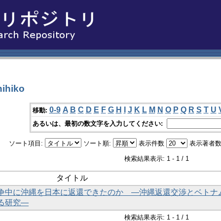
ihiko
0-9
A
B
C
D
E
F
G
H
I
J
K
L
M
N
O
P
Q
R
S
T
U
移動:
あるいは、最初の数文字を入力してください:
ソート項目:
ソート順:
表示件数
表示著者数
検索結果表示: 1 - 1 / 1
タイトル
争中に沖縄を日本に返還できたのか ―沖縄返還交渉とベトナ
る研究―
検索結果表示: 1 - 1 / 1