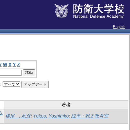
English
V
W
X
Y
Z
:
著者
ム
横尾 , 欣彦
;
Yokoo, Yoshihiko
;
統率・戦史教育室