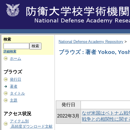
検索
National Defense Academy Repository
>
ブラウズ : 著者 Yokoo, Yosh
詳細検索
ホーム
ブラウズ
発行日
著者
タイトル
主題
発行日
なぜ米国はベトナム戦
アクセス状況
2022年3月
戦争との相関性に関す
アイテム別
高頻度ダウンロード文献